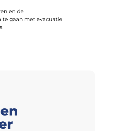
ven en de
om te gaan met evacuatie
s.
ren
er