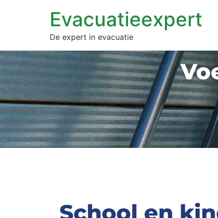
Evacuatieexpert
De expert in evacuatie
Voe
School en ki