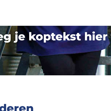
g je koptekst hier
nderen