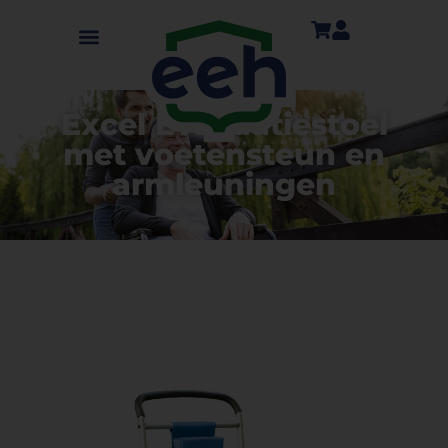
Excel Evacuatiestoel
met voetensteun en
armleuningen