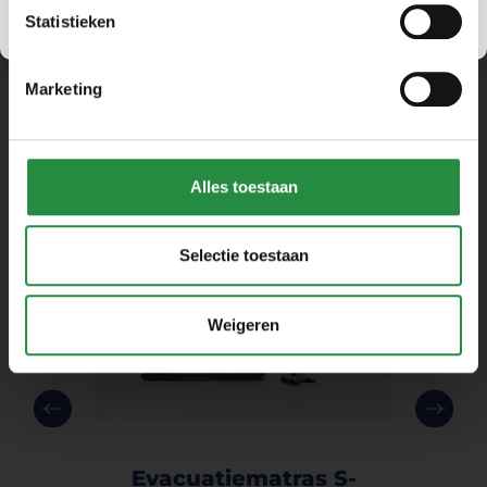
Statistieken
Marketing
Experts kozen ook voor
Alles toestaan
Selectie toestaan
Weigeren
Evacuatiematras S-
E