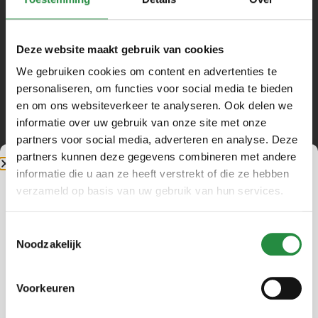
Deze website maakt gebruik van cookies
We gebruiken cookies om content en advertenties te
<iframe width=”1236″ height=”695″
personaliseren, om functies voor social media te bieden
src=”https://www.youtube.com/embed/6MeU6-
en om ons websiteverkeer te analyseren. Ook delen we
Ps5-M” title=”Excel Evacuation Chair
informatie over uw gebruik van onze site met onze
Instructional Video” frameborder=”0″
partners voor social media, adverteren en analyse. Deze
allow=”accelerometer; autoplay; clipboard-
partners kunnen deze gegevens combineren met andere
write; encrypted-media; gyroscope;
informatie die u aan ze heeft verstrekt of die ze hebben
Let op: 2 weken
picture-in-picture; web-share”
verzameld op basis van uw gebruik van hun services.
referrerpolicy=”strict-origin-when-cross-
dicht
origin” allowfullscreen></iframe>
Toestemmingsselectie
I.v.m. onze zomersluiting zijn wij
Noodzakelijk
gesloten van zaterdag 25
juli 2026
We staan vanaf
maandag 10 augustus
Voorkeuren
weer fris en uitgerust voor je klaar!