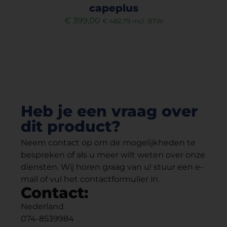
capeplus
ev
€
399,00
€
482,79
incl. BTW
Heb je een vraag over
dit product?
Neem contact op om de mogelijkheden te
bespreken of als u meer wilt weten over onze
diensten. Wij horen graag van u! stuur een e-
mail of vul het contactformulier in.
Contact:
Nederland
074-8539984