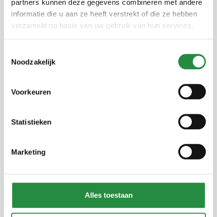
partners kunnen deze gegevens combineren met andere
informatie die u aan ze heeft verstrekt of die ze hebben
verzameld op basis van uw gebruik van hun services.
Toestemmingsselectie
Noodzakelijk
Evacuatie Expert is een onafhankelijk leverancier
van evacuatiehulpmiddelen. Daarnaast geven wij
Voorkeuren
trainingen en plegen wij onderhoud aan uw
hulpmiddelen.
Statistieken
Service
Marketing
Algemene voorwaarden
Verzending en bezorging
Gebruiksaanwijzing
Alles toestaan
Klantenservice
Ruilen en retourneren