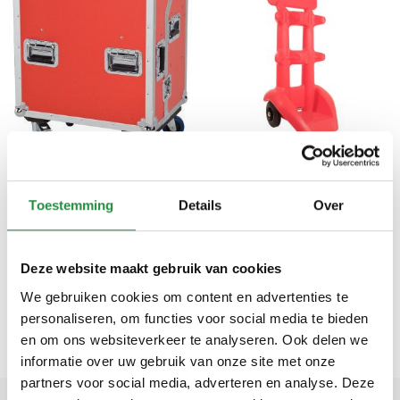
Safety trolley (zonder
Safetytrolley-S
inhoud)
Brandblusserhouder
Toestemming
Details
Over
€
435,00
€
179,00
€
526,35
incl. BTW
€
216,59
incl. BTW
Toevoegen aan
Toevoegen aan
Deze website maakt gebruik van cookies
winkelwagen
winkelwagen
We gebruiken cookies om content en advertenties te
Vraag offerte aan
Vraag offerte aan
personaliseren, om functies voor social media te bieden
en om ons websiteverkeer te analyseren. Ook delen we
informatie over uw gebruik van onze site met onze
partners voor social media, adverteren en analyse. Deze